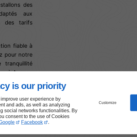
stallons des
daptés aux
 des tarifs
ion fiable à
ez pour notre
tranquillité
aine à Annecy
cy is our priority
 improve user experience by
Customize
nt and ads, as well as analyzing
s en
ng social networks functionalities. By
you consent to the use of Cookies
Google
Facebook
.