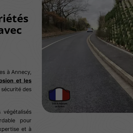
riétés
avec
res à Annecy,
osion et les
 sécurité des
végétalisés
rdable pour
pertise et à