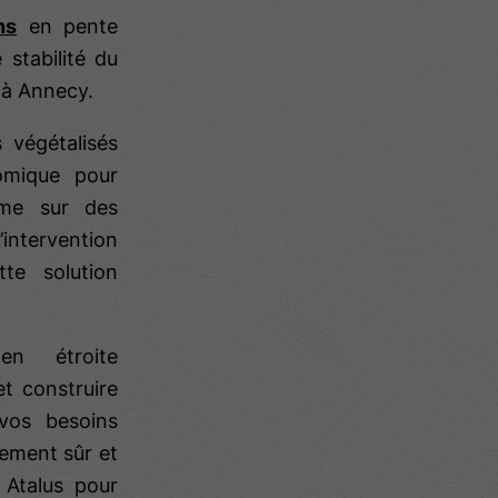
ns
en pente
stabilité du
n à Annecy.
végétalisés
omique pour
ême sur des
intervention
te solution
en étroite
t construire
vos besoins
nement sûr et
 Atalus pour