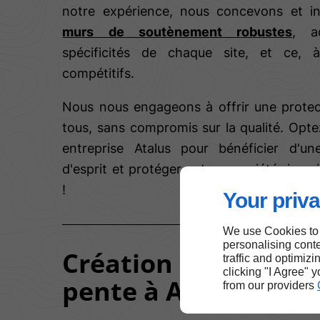
notre expérience, nous concevons et in
murs de soutènement robustes
, a
spécificités de chaque site, et ce, à
compétitifs.
Nous nous engageons à offrir une protect
tous, sans compromis sur la qualité. Opt
entreprise Atalus pour bénéficier d'une 
d'esprit et protéger votre propriété river
!
Your priva
We use Cookies to
personalising conte
Création de parking
traffic and optimizi
clicking "I Agree" 
pente à Annecy
from our providers